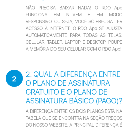
NÃO PRECISA BAIXAR NADA! O RDO App 
FUNCIONA EM NUVEM E EM MODO 
RESPONSIVO, OU SEJA, VOCÊ SÓ PRECISA TER 
ACESSO À INTERNET. O RDO App SE AJUSTA 
AUTOMATICAMENTE PARA TODAS AS TELAS: 
CELULAR, TABLET, LAPTOP E DESKTOP. POUPE 
Desejo receber novidades por e-mail
A MEMÓRIA DO SEU CELULAR COM O RDO App!
Quanto é 8 + 2?
2. QUAL A DIFERENÇA ENTRE
2
O PLANO DE ASSINATURA
GRATUITO E O PLANO DE
ASSINATURA BÁSICO (PAGO)?
A DIFERENÇA ENTRE OS DOIS PLANOS ESTÁ NA 
TABELA QUE SE ENCONTRA NA SEÇÃO PREÇOS 
DO NOSSO WEBSITE. A PRINCIPAL DIFERENÇA É 